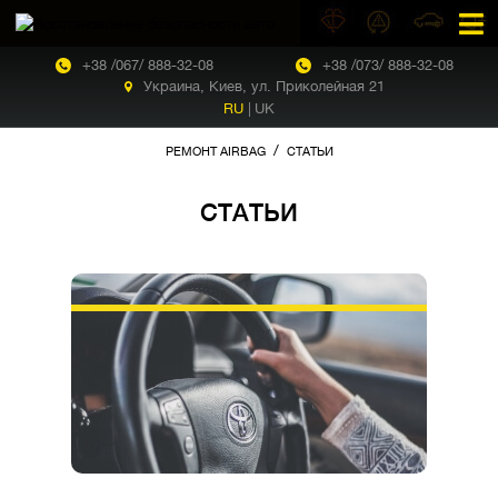
+38 /067/ 888-32-08
+38 /073/ 888-32-08
Украина, Киев, ул. Приколейная 21
RU
|
UK
/
РЕМОНТ AIRBAG
СТАТЬИ
СТАТЬИ