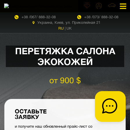
+38 /067/ 888-32-08
+38 /073/ 888-32-08
Украина, Киев, ул. Приколейная 21
RU
|
UK
ПЕРЕТЯЖКА САЛОНА
ЭКОКОЖЕЙ
от 900 $
ОСТАВЬТЕ
ЗАЯВКУ
и получите наш обновленный прайс-лист со